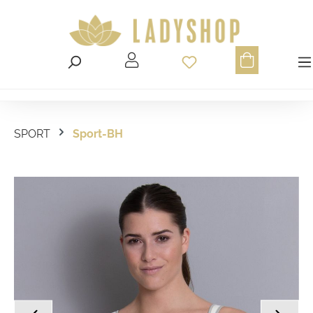
Du hast 0 Produ
SPORT
Sport-BH
Bildergalerie überspringen