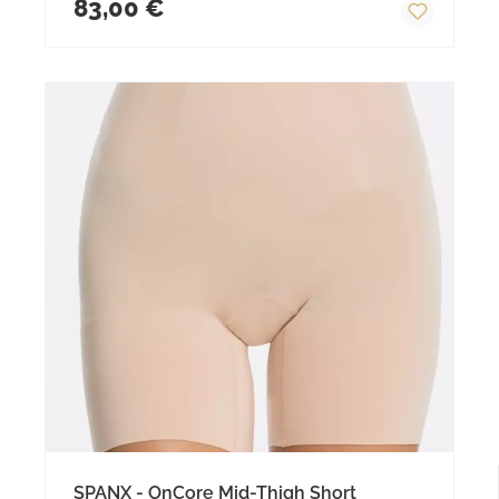
83,00 €
SPANX - OnCore Mid-Thigh Short