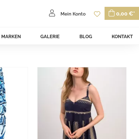
Du hast 0 P
0,00 €*
Mein Konto
MARKEN
GALERIE
BLOG
KONTAKT