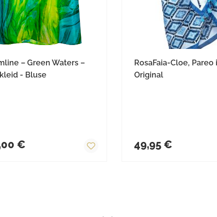
mline – Green Waters –
RosaFaia-Cloe, Pareo 
leid - Bluse
Original
ärer Preis:
Regulärer Preis:
,00 €
49,95 €