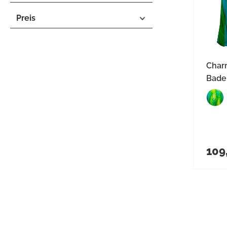
Preis
Char
Badek
Regul
109