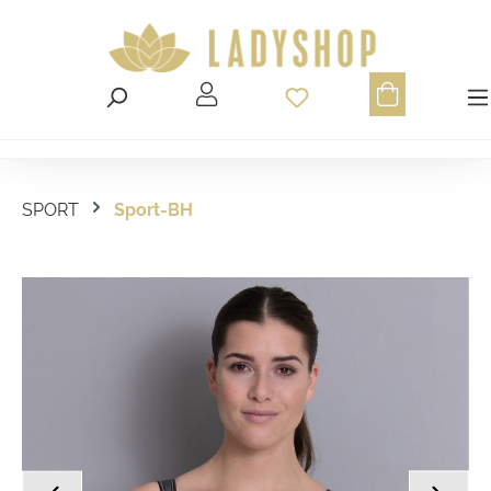
Du hast 0 Produ
SPORT
Sport-BH
Bildergalerie überspringen