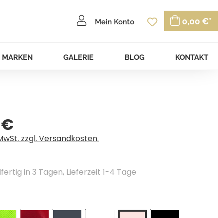
Du hast 0 P
0,00 €*
Mein Konto
MARKEN
GALERIE
BLOG
KONTAKT
 €
eis:
 MwSt. zzgl. Versandkosten.
ertig in 3 Tagen, Lieferzeit 1-4 Tage