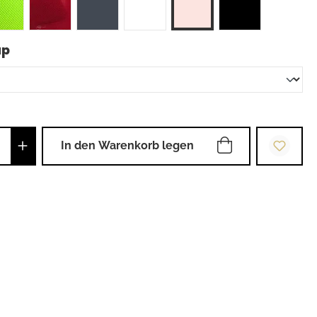
auswählen
up
Anzahl: Gib den gewünschten Wert ein od
In den Warenkorb legen