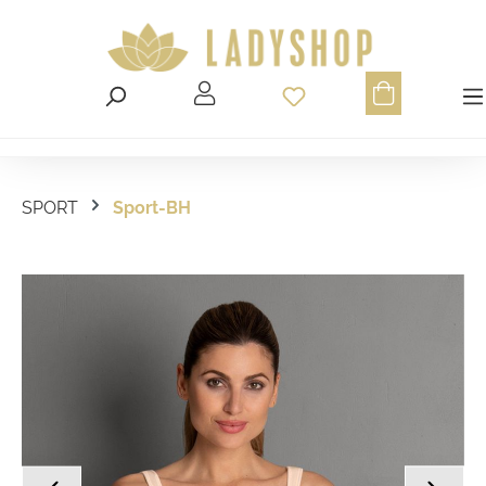
Du hast 0 Produ
SPORT
Sport-BH
Bildergalerie überspringen