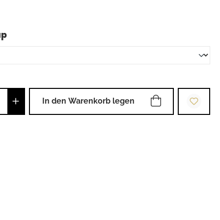
auswählen
up
Anzahl: Gib den gewünschten Wert ein od
In den Warenkorb legen