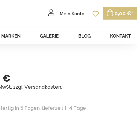
Du hast 0 P
0,00 €*
Mein Konto
MARKEN
GALERIE
BLOG
KONTAKT
 €
eis:
 MwSt. zzgl. Versandkosten.
ertig in 5 Tagen, Lieferzeit 1-4 Tage