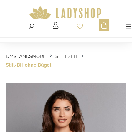
Du hast 0 Produ
UMSTANDSMODE
STILLZEIT
Still-BH ohne Bügel
Bildergalerie überspringen