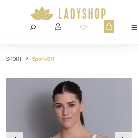
Du hast 0 Produ
SPORT
Sport-BH
Bildergalerie überspringen