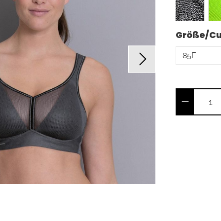
Größe/C
Produkt 