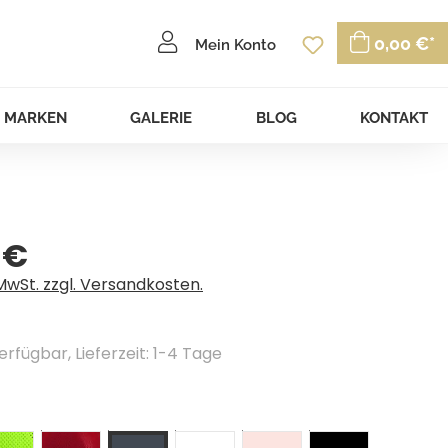
Du hast 0 P
0,00 €*
Mein Konto
MARKEN
GALERIE
BLOG
KONTAKT
 €
eis:
 MwSt. zzgl. Versandkosten.
erfügbar, Lieferzeit: 1-4 Tage