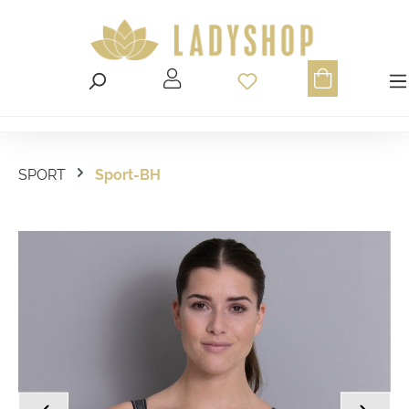
Du hast 0 Produ
SPORT
Sport-BH
Bildergalerie überspringen