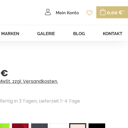
Du hast 0 P
0,00 €*
Mein Konto
MARKEN
GALERIE
BLOG
KONTAKT
 €
eis:
 MwSt. zzgl. Versandkosten.
ertig in 3 Tagen, Lieferzeit 1-4 Tage