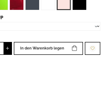
auswählen
up
Anzahl: Gib den gewünschten Wert ein od
In den Warenkorb legen