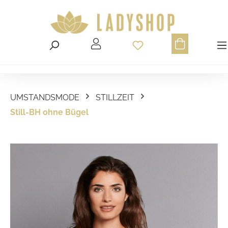
Du hast 0 Produ
UMSTANDSMODE
STILLZEIT
Still-BH ohne Bügel
Bildergalerie überspringen