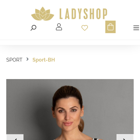
Du hast 0 Produ
SPORT
Sport-BH
Bildergalerie überspringen