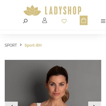
Du hast 0 Produ
SPORT
Sport-BH
Bildergalerie überspringen