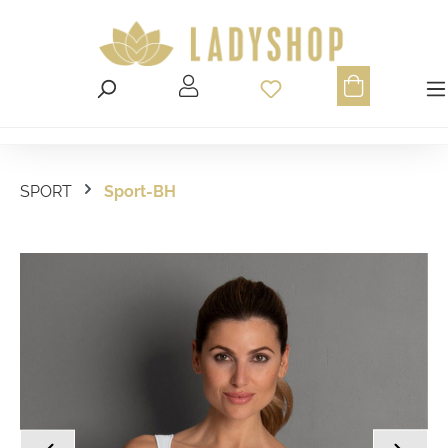
Du hast 0 Produ
SPORT
Sport-BH
Bildergalerie überspringen