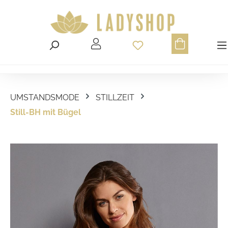
Du hast 0 Produ
UMSTANDSMODE
STILLZEIT
Still-BH mit Bügel
Bildergalerie überspringen