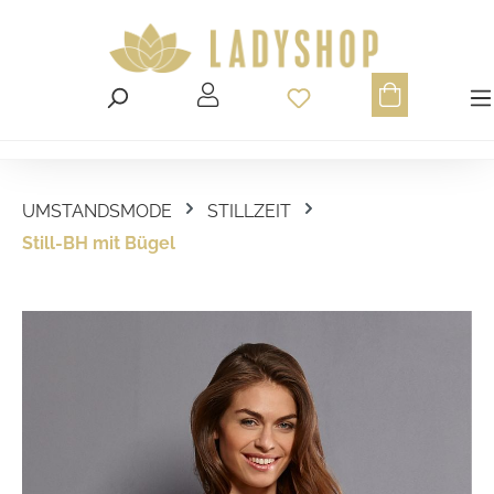
Du hast 0 Produ
UMSTANDSMODE
STILLZEIT
Still-BH mit Bügel
Bildergalerie überspringen