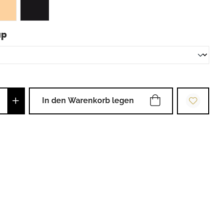
auswählen
up
Anzahl: Gib den gewünschten Wert ein od
In den Warenkorb legen