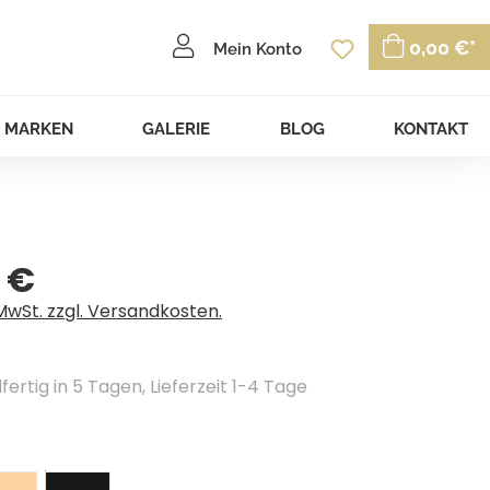
Du hast 0 P
0,00 €*
Mein Konto
MARKEN
GALERIE
BLOG
KONTAKT
 €
eis:
 MwSt. zzgl. Versandkosten.
ertig in 5 Tagen, Lieferzeit 1-4 Tage