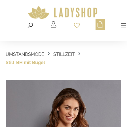
Du hast 0 Produ
UMSTANDSMODE
STILLZEIT
Still-BH mit Bügel
Bildergalerie überspringen