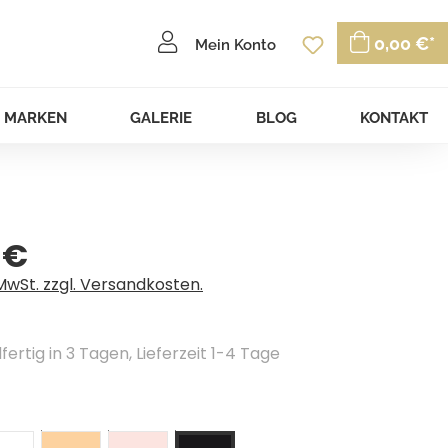
Du hast 0 P
0,00 €*
Mein Konto
MARKEN
GALERIE
BLOG
KONTAKT
 €
eis:
 MwSt. zzgl. Versandkosten.
ertig in 3 Tagen, Lieferzeit 1-4 Tage