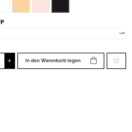
auswählen
up
Anzahl: Gib den gewünschten Wert ein od
In den Warenkorb legen