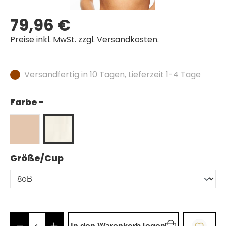
79,96 €
Regulärer Preis:
Preise inkl. MwSt. zzgl. Versandkosten.
Versandfertig in 10 Tagen, Lieferzeit 1-4 Tage
Farbe -
auswählen
Größe/Cup
Produkt Anzahl: Gib den gewünschten Wer