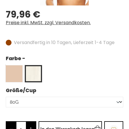
79,96 €
Regulärer Preis:
Preise inkl. MwSt. zzgl. Versandkosten.
Versandfertig in 10 Tagen, Lieferzeit 1-4 Tage
Farbe -
auswählen
Größe/Cup
Produkt Anzahl: Gib den gewünschten Wer