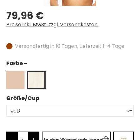
79,96 €
Regulärer Preis:
Preise inkl. MwSt. zzgl. Versandkosten.
Versandfertig in 10 Tagen, Lieferzeit 1-4 Tage
Farbe -
auswählen
Größe/Cup
Produkt Anzahl: Gib den gewünschten Wer