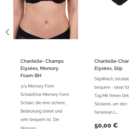
Chantelle- Champs
Chantelle-Cha
Elysées, Memory
Elysées, Slip
Foam-BH
SlipWeich, blickdi
3/4 Memory Form
bequem - ideal fü
SchaleEine Memory Form
Tag.Mit feinen Det
Schale, die eine sichere
Stickerei, um den
Bedeckung bietet und
femininen L...
sehr bequem ist. Die
Regulärer Prei
50,00 €
Regulärer Preis:
Memory...