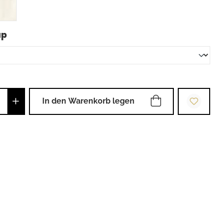
auswählen
up
Anzahl: Gib den gewünschten Wert ein od
In den Warenkorb legen