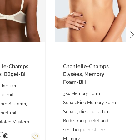
elle-Champs
Chantelle-Champs
s, Bügel-BH
Elysées, Memory
Foam-BH
siker der
3/4 Memory Form
ung mit
SchaleEine Memory Form
cher Stickerei,
Schale, die eine sichere
hert mit
Bedeckung bietet und
talen Mustern
sehr bequem ist. Die
rer Preis:
...
0 €
Regulärer Preis:
Memory...