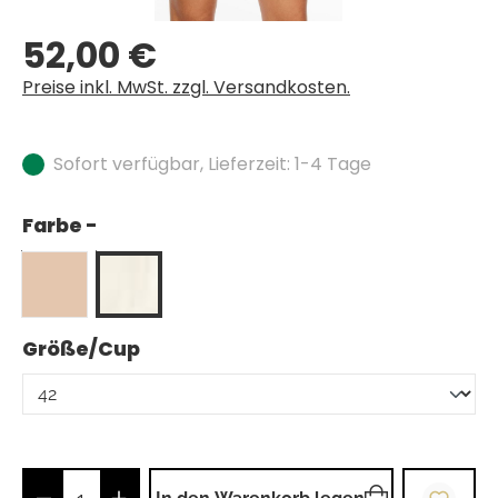
52,00 €
Regulärer Preis:
Preise inkl. MwSt. zzgl. Versandkosten.
Sofort verfügbar, Lieferzeit: 1-4 Tage
Farbe -
auswählen
Größe/Cup
Produkt Anzahl: Gib den gewünschten Wer