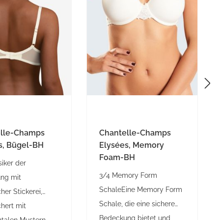
elle-Champs
Chantelle-Champs
s, Bügel-BH
Elysées, Memory
Foam-BH
siker der
3/4 Memory Form
ung mit
SchaleEine Memory Form
cher Stickerei,
Schale, die eine sichere
hert mit
Bedeckung bietet und
talen Mustern