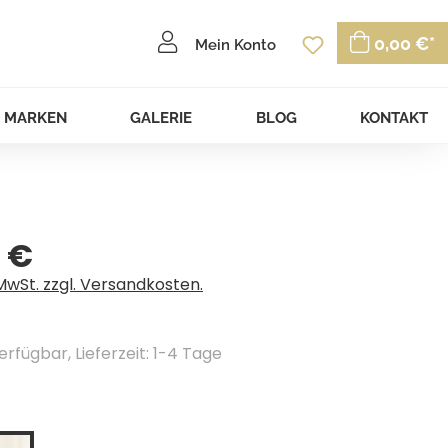
Du hast 0 P
0,00 €*
Mein Konto
MARKEN
GALERIE
BLOG
KONTAKT
 €
eis:
 MwSt. zzgl. Versandkosten.
erfügbar, Lieferzeit: 1-4 Tage