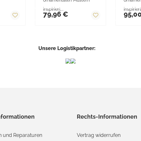
s:
Regulärer Preis:
inspiriert...
Regulä
inspiriert
79,96 €
95,0
Unsere Logistikpartner:
nformationen
Rechts-Informationen
 und Reparaturen
Vertrag widerrufen