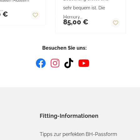
sehr bequem ist. Die
rer Preis:
...
0 €
Regulärer Preis:
Memory...
85,00 €
Besuchen Sie uns:
Fitting-Informationen
Tipps zur perfekten BH-Passform