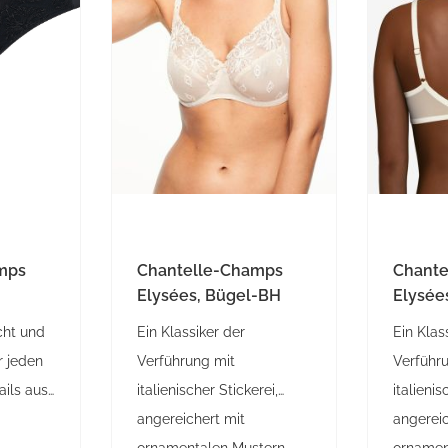
mps
Chantelle-Champs
Chant
Elysées, Bügel-BH
Elysée
cht und
Ein Klassiker der
Ein Klas
r jeden
Verführung mit
Verführ
ails aus
italienischer Stickerei,
italienis
angereichert mit
angereic
ornamentalen Mustern
ornamen