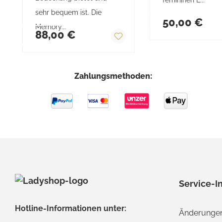
sehr bequem ist. Die
Regulärer Prei
50,00 €
Regulärer Preis:
Memory...
88,00 €
Zahlungsmethoden:
Service-I
Hotline-Informationen unter:
Änderungen