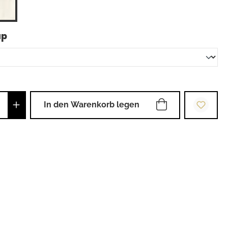
auswählen
up
Anzahl: Gib den gewünschten Wert ein od
In den Warenkorb legen