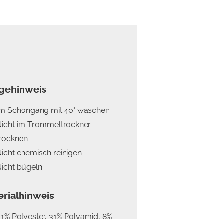
egehinweis
Im Schongang mit 40° waschen
Nicht im Trommeltrockner
trocknen
icht chemisch reinigen
icht bügeln
erialhinweis
1% Polyester, 31% Polyamid, 8%