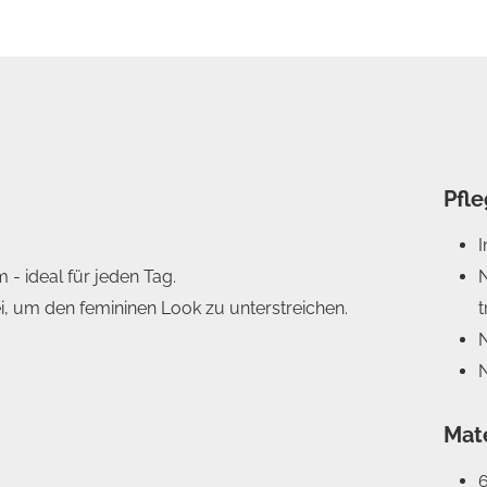
Pfl
- ideal für jeden Tag.
rei, um den femininen Look zu unterstreichen.
N
N
Mat
6