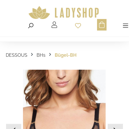
Du hast 0 Produ
DESSOUS
BHs
Bügel-BH
Bildergalerie überspringen