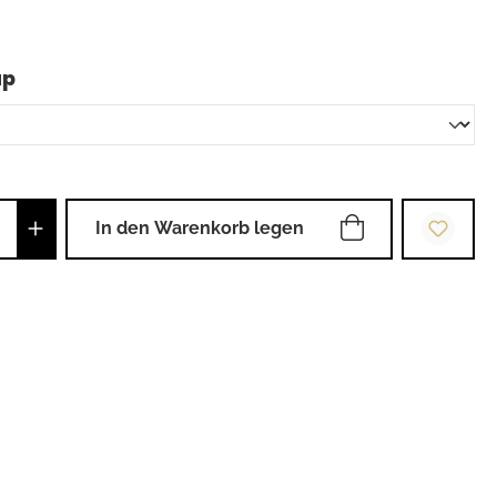
auswählen
up
Anzahl: Gib den gewünschten Wert ein od
In den Warenkorb legen