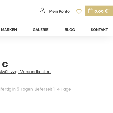
Du hast 0 P
0,00 €*
Mein Konto
MARKEN
GALERIE
BLOG
KONTAKT
 €
eis:
 MwSt. zzgl. Versandkosten.
ertig in 5 Tagen, Lieferzeit 1-4 Tage