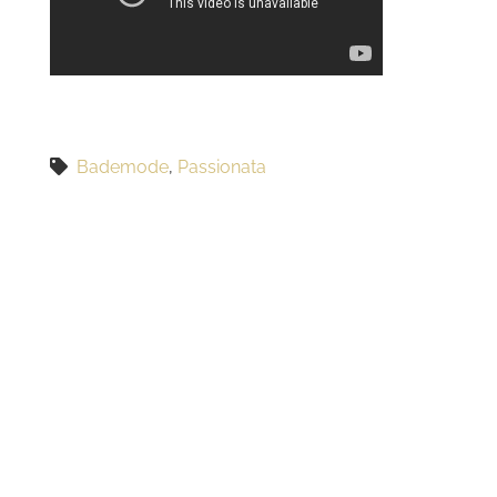
Bademode
,
Passionata