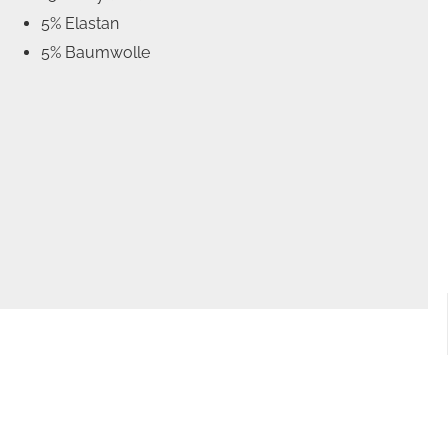
5% Elastan
5% Baumwolle