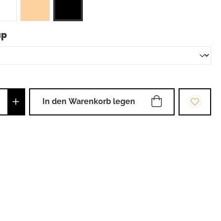
auswählen
up
Anzahl: Gib den gewünschten Wert ein od
In den Warenkorb legen