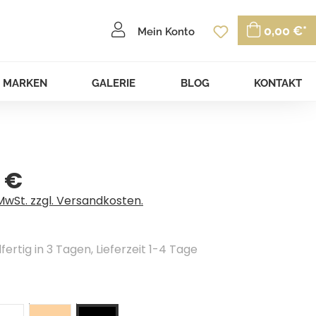
Du hast 0 P
0,00 €*
Mein Konto
MARKEN
GALERIE
BLOG
KONTAKT
 €
eis:
 MwSt. zzgl. Versandkosten.
ertig in 3 Tagen, Lieferzeit 1-4 Tage