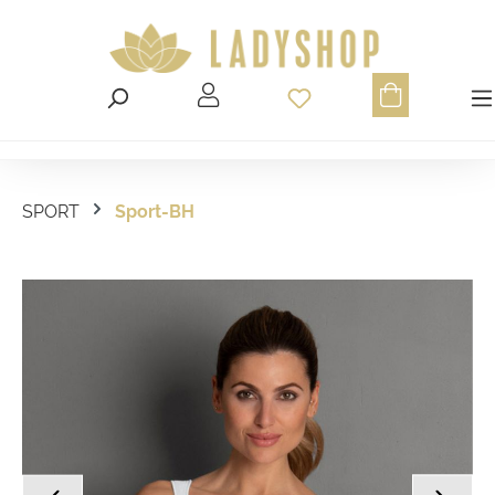
Du hast 0 Produ
SPORT
Sport-BH
Bildergalerie überspringen