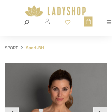
Du hast 0 Produ
SPORT
Sport-BH
Bildergalerie überspringen