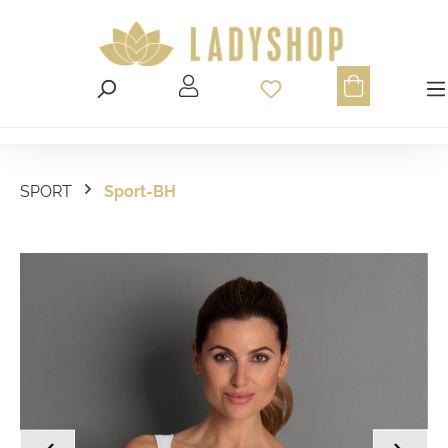
Du hast 0 Produ
SPORT
Sport-BH
Bildergalerie überspringen