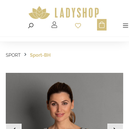
Du hast 0 Produ
SPORT
Sport-BH
Bildergalerie überspringen