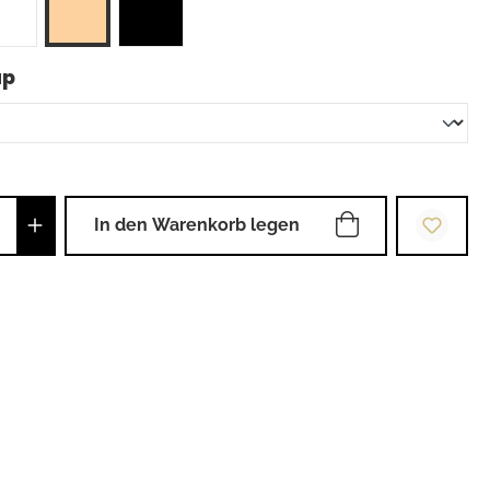
auswählen
up
Anzahl: Gib den gewünschten Wert ein od
In den Warenkorb legen