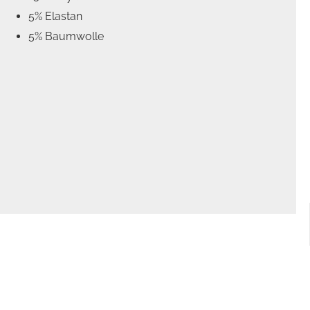
5% Elastan
5% Baumwolle