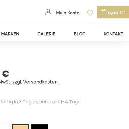
Du hast 0 P
0,00 €*
Mein Konto
MARKEN
GALERIE
BLOG
KONTAKT
 €
eis:
 MwSt. zzgl. Versandkosten.
ertig in 3 Tagen, Lieferzeit 1-4 Tage