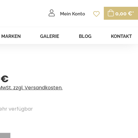
Du hast 0 P
0,00 €*
Mein Konto
MARKEN
GALERIE
BLOG
KONTAKT
 €
eis:
 MwSt. zzgl. Versandkosten.
ehr verfügbar