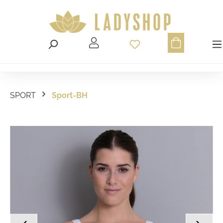
Du hast 0 Produ
SPORT
Sport-BH
Bildergalerie überspringen