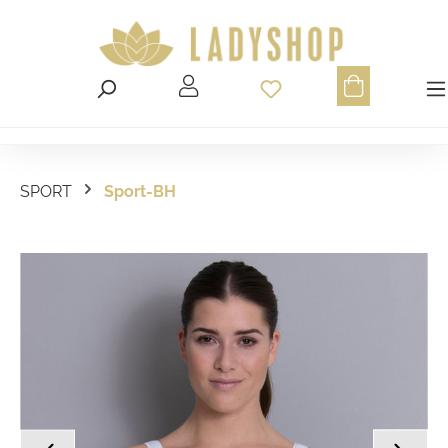
Du hast 0 Produ
SPORT
Sport-BH
Bildergalerie überspringen