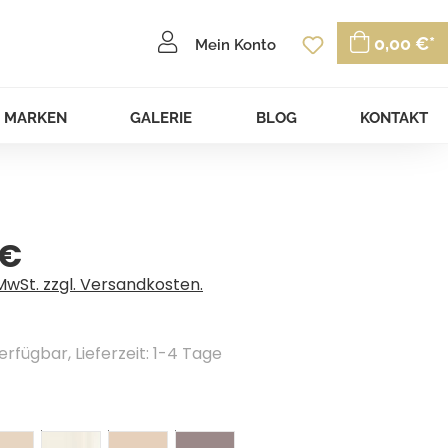
Du hast 0 P
0,00 €*
Mein Konto
MARKEN
GALERIE
BLOG
KONTAKT
 €
eis:
 MwSt. zzgl. Versandkosten.
erfügbar, Lieferzeit: 1-4 Tage