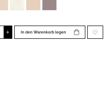
Anzahl: Gib den gewünschten Wert ein od
In den Warenkorb legen