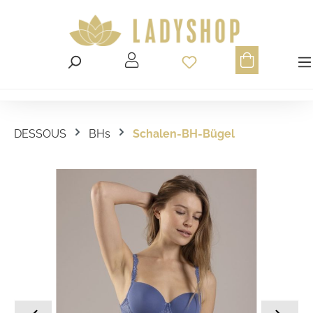
Du hast 0 Produ
DESSOUS
BHs
Schalen-BH-Bügel
Bildergalerie überspringen