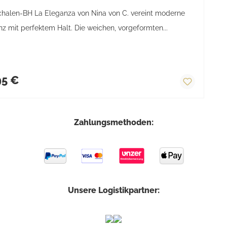
chalen-BH La Eleganza von Nina von C. vereint moderne
z mit perfektem Halt. Die weichen, vorgeformten...
ärer Preis:
95 €
Zahlungsmethoden:
Unsere Logistikpartner: