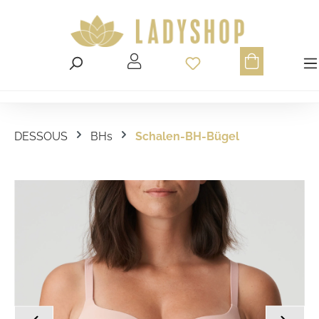
Du hast 0 Produ
DESSOUS
BHs
Schalen-BH-Bügel
Bildergalerie überspringen